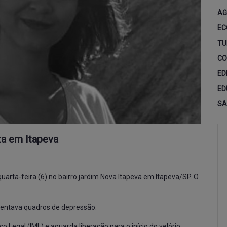
AG
EC
TU
CO
ED
ED
SA
a em Itapeva
arta-feira (6) no bairro jardim Nova Itapeva em Itapeva/SP. O
esentava quadros de depressão.
 Legal (IML) e aguarda liberação para o início do velório.