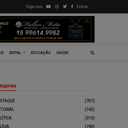
Siga-nos:
Entrar
US
EDITAL
EDUCAÇÃO
SAÚDE
tegorias
STAQUE
(767)
ITORIAL
(142)
LÍTICA
(313)
LÍCIA
(740)