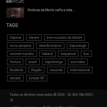
Rodovia da Morte ceifa a vida ...
TAGS
itapeva
itararé
bom sucesso de itararé
nova campina
ribeirão branco
itaporanga
coronel macebo
itaberá
taquarivaí
buri
fartura
avaré
itapetininga
sorocaba
Acidente
Região
nacional
internacional
senado
Estado SP
Todos os direitos reservados © 2026 - 26.365.186/0001-
76