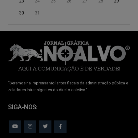
23
24
25
26
27
28
29
30
31
‘‘Seremos na imprensa vigilantes fiscais da administração pública e
zeladores intransigentes do direito coletivo.’’
SIGA-NOS: