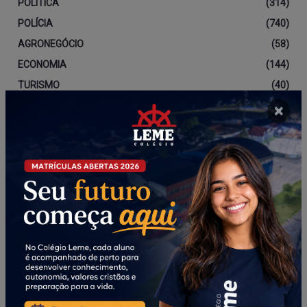
POLÍTICA
(314)
POLÍCIA
(740)
AGRONEGÓCIO
(58)
ECONOMIA
(144)
TURISMO
(40)
CORONAVÍRUS
(196)
×
EDITAL
(67)
EDUCAÇÃO
(136)
SAÚDE
(251)
Newsletter
Assine nosso boletim informativo para receber
nossas atualizações.