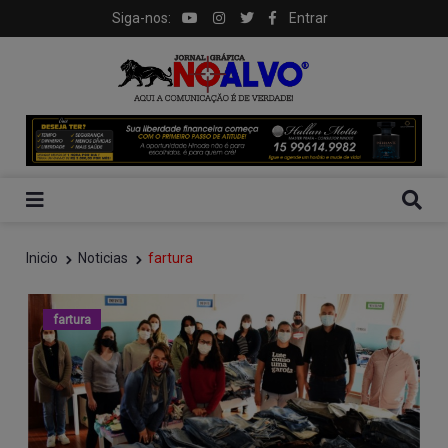
Siga-nos:
Entrar
Inicio
Noticias
fartura
fartura