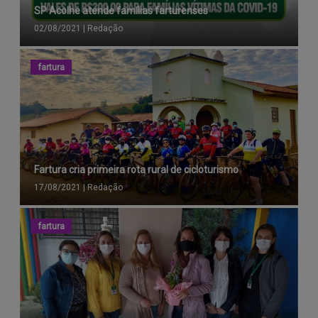
SP Acolhe atende famílias farturenses
02/08/2021
|
Redação
fartura
Fartura cria primeira rota rural de cicloturismo
17/08/2021
|
Redação
fartura