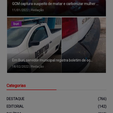
GCM captura suspeito de matar e carbonizar mulher ...
11/01/2022
|
Redação
buri
Em Buri, servidor municipal registra boletim de oc...
18/02/2022
|
Redação
Categorias
DESTAQUE
(766)
EDITORIAL
(142)