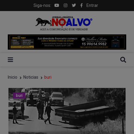
Siga-nos:
Entrar
Inicio
Noticias
buri
buri