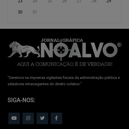
23
24
25
26
27
28
29
30
31
‘‘Seremos na imprensa vigilantes fiscais da administração pública e
zeladores intransigentes do direito coletivo.’’
SIGA-NOS: