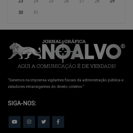
23
24
25
26
27
28
29
30
31
‘‘Seremos na imprensa vigilantes fiscais da administração pública e
zeladores intransigentes do direito coletivo.’’
SIGA-NOS: