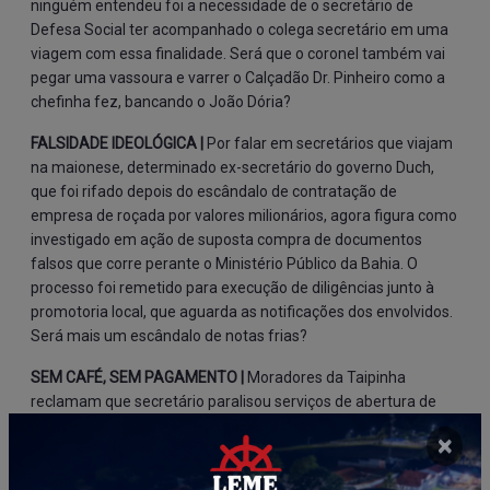
ninguém entendeu foi a necessidade de o secretário de
Defesa Social ter acompanhado o colega secretário em uma
viagem com essa finalidade. Será que o coronel também vai
pegar uma vassoura e varrer o Calçadão Dr. Pinheiro como a
chefinha fez, bancando o João Dória?
FALSIDADE IDEOLÓGICA |
Por falar em secretários que viajam
na maionese, determinado ex-secretário do governo Duch,
que foi rifado depois do escândalo de contratação de
empresa de roçada por valores milionários, agora figura como
investigado em ação de suposta compra de documentos
falsos que corre perante o Ministério Público da Bahia. O
processo foi remetido para execução de diligências junto à
promotoria local, que aguarda as notificações dos envolvidos.
Será mais um escândalo de notas frias?
SEM CAFÉ, SEM PAGAMENTO |
Moradores da Taipinha
reclamam que secretário paralisou serviços de abertura de
fossas alegando que não tem ordem de pagamento
×
autorizada pela Câmara Municipal. Na verdade, o secretário
mentiu na cara dura para os moradores, porque a ordem de