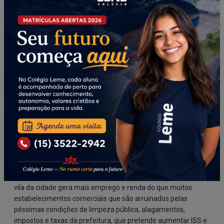
serviço e o empenho cabem à secretaria fazer e ao
secretário, como ordenador de despesas, autorizar. Nos
bastidores da secretaria, correm informações de que
determinado vereador mandou o secretário interromper o
serviço porque o empreiteiro contratado não estava servindo
o cafezinho do vereador havia meses. Deve ser por isso que a
prefeita reza tanto no gabinete.
NOIADOS EM PRAÇA PÚBLICA |
A Câmara Municipal, que só
tem vereadores moralistas e acima de qualquer reprimenda
— porque não compram Mounjaro contrabandeado, não ficam
embriagados com pinga e não usam nenhuma espécie de
entorpecentes ou alucinógenos —, agora resolveu proclamar
que o problema de saúde pública de Itapeva são os noiados
que ficam na praça chapados. Uma vereadora metida a
Alborghetti resolveu chamar traficantes e usuários de
vagabundos, sendo que uma bocada de fumo em qualquer
vila da cidade gera mais emprego e renda do que muitos
estabelecimentos comerciais que são arruinados pelas
péssimas condições de limpeza pública, alagamentos,
impostos e taxas da prefeitura, que pretende aumentar ISS e