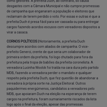
como gestores. A prefeita Duch, ao contrário, só causa
desgastes com a Câmara Municipal e não cumpre promessas
de campanha que enganaram a população e eleitores que
reclamam de terem perdido o voto. Por essas e outras é que a
prefeita Duch é presa fácil para ser cassada ou para entregar
cargos fazendo acordos escusos com vereadores dispostos a
virar a casaca.
CORNOS POLÍTICOS |
Notoriamente, a prefeita Duch
descumpre acordos com aliados de campanha. O vice-
prefeito Generci, crente de que seria um colaborador de
primeira ordem da prefeita, foi logo chutado para fora da
prefeitura pela tropa de babões da prefeita coronelista. A
vereadora Lucinha Woolck foi traída na cara dura pelo partido
MDB, fazendo a vereadora perder o mandato e qualquer
respeito pela prefeita Duch, que fez questão de abandonar a
vereadora à própria sorte na Justiça Eleitoral. Outros
paquidermes energúmenos, candidatos a vereadores pelo
MDB, que apoiaram Duch na eleição na esperança de terem
cargos na prefeitura, foram sumariamente riscados da lista
logo após o final da eleição, apesar das promessas.