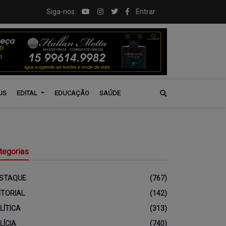
Siga-nos:
Entrar
US
EDITAL
EDUCAÇÃO
SAÚDE
tegorias
STAQUE
(767)
ITORIAL
(142)
LÍTICA
(313)
LÍCIA
(740)