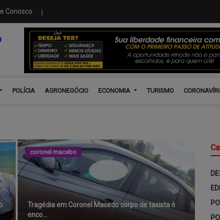
le Conosco
POLÍCIA
AGRONEGÓCIO
ECONOMIA
TURISMO
CORONAVÍR
Ca
coronel macebo
DE
ED
PO
o
Tragédia em Coronel Macedo corpo de taxista é
enco...
PO