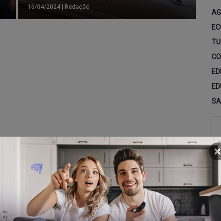
16/04/2024
|
Redação
AG
EC
TU
CO
ED
ED
SA
×