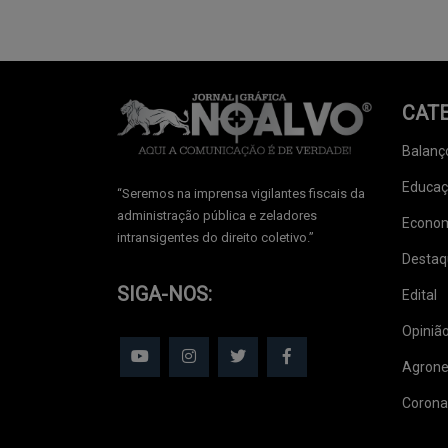
CAT
Balanç
Educa
‘‘Seremos na imprensa vigilantes fiscais da
administração pública e zeladores
Econo
intransigentes do direito coletivo.’’
Destaq
SIGA-NOS:
Edital
Opiniã
Agrone
Corona