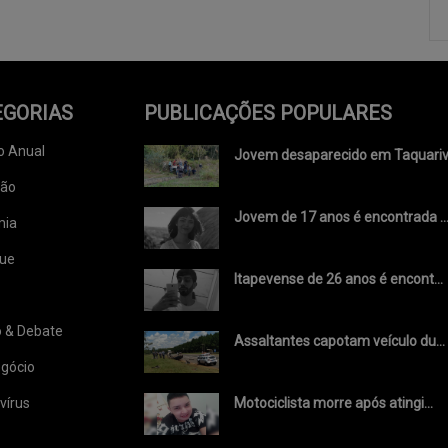
EGORIAS
PUBLICAÇÕES POPULARES
o Anual
Jovem desaparecido em Taquariv.
ção
Jovem de 17 anos é encontrada ..
mia
ue
Itapevense de 26 anos é encont...
o & Debate
Assaltantes capotam veículo du...
gócio
vírus
Motociclista morre após atingi...