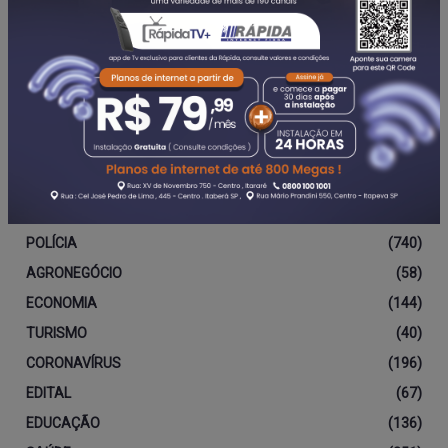
Categorias
DESTAQUE
(767)
EDITORIAL
(142)
POLÍTICA
(313)
POLÍCIA
(740)
AGRONEGÓCIO
(58)
ECONOMIA
(144)
TURISMO
(40)
CORONAVÍRUS
(196)
EDITAL
(67)
EDUCAÇÃO
(136)