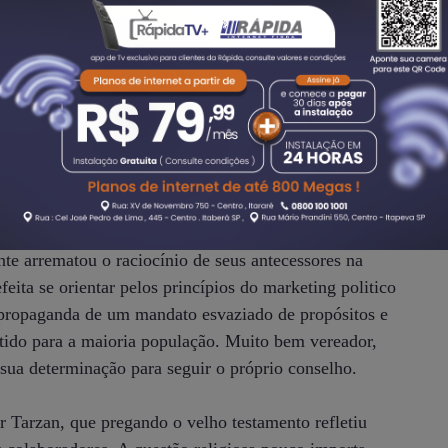
m o exercício do mandato. Em resumo a vereadora
r emana do povo. Sendo assim, exercer o poder em
ios que regem a função do cargo eletivo de forma
aro na sua concepção de valores políticos essa tese. Se
s têm essa clareza.
 vereador Ronaldo Coquinho lançou uma observação
rdar que o momento da eleição é diferente do
e arrematou o raciocínio de seus antecessores na
feita se orientar pelos princípios do marketing politico
ta propaganda de um mandato esvaziado de propósitos e
tido para a maioria população. Muito bem vereador,
a determinação para seguir o próprio conselho.
r Tarzan, que pregando o velho testamento refletiu