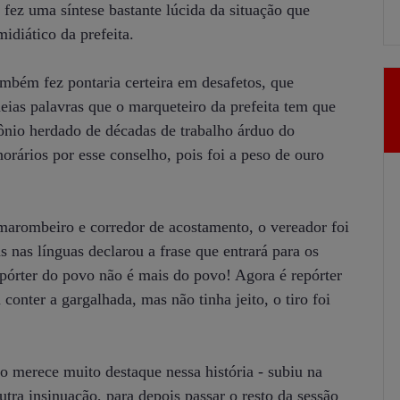
fez uma síntese bastante lúcida da situação que
midiático da prefeita.
mbém fez pontaria certeira em desafetos, que
ias palavras que o marqueteiro da prefeita tem que
mônio herdado de décadas de trabalho árduo do
orários por esse conselho, pois foi a peso de ouro
marombeiro e corredor de acostamento, o vereador foi
 nas línguas declarou a frase que entrará para os
epórter do povo não é mais do povo! Agora é repórter
conter a gargalhada, mas não tinha jeito, o tiro foi
o merece muito destaque nessa história - subiu na
tra insinuação, para depois passar o resto da sessão