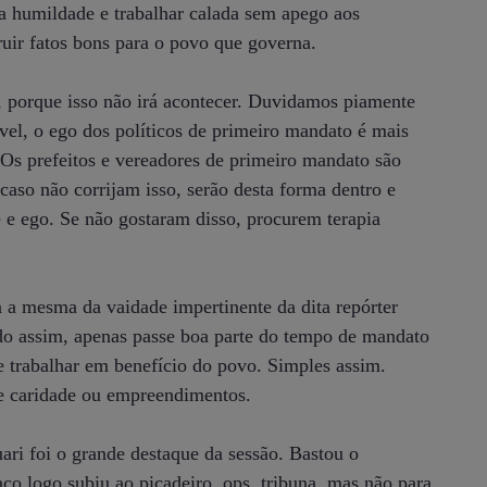
da humildade e trabalhar calada sem apego aos
ruir fatos bons para o povo que governa.
 porque isso não irá acontecer. Duvidamos piamente
vel, o ego dos políticos de primeiro mandato é mais
. Os prefeitos e vereadores de primeiro mandato são
 caso não corrijam isso, serão desta forma dentro e
e e ego. Se não gostaram disso, procurem terapia
a a mesma da vaidade impertinente da dita repórter
ndo assim, apenas passe boa parte do tempo de mandato
de trabalhar em benefício do povo. Simples assim.
 de caridade ou empreendimentos.
uari foi o grande destaque da sessão. Bastou o
aço logo subiu ao picadeiro, ops, tribuna, mas não para