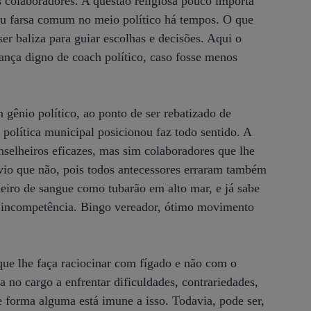
 colaboradores. A questão religiosa pouco importa
nou farsa comum no meio político há tempos. O que
er baliza para guiar escolhas e decisões. Aqui o
rança digno de coach político, caso fosse menos
 gênio político, ao ponto de ser rebatizado de
política municipal posicionou faz todo sentido. A
onselheiros eficazes, mas sim colaboradores que lhe
bvio que não, pois todos antecessores erraram também
heiro de sangue como tubarão em alto mar, e já sabe
 e incompetência. Bingo vereador, ótimo movimento
que lhe faça raciocinar com fígado e não com o
ra no cargo a enfrentar dificuldades, contrariedades,
e forma alguma está imune a isso. Todavia, pode ser,