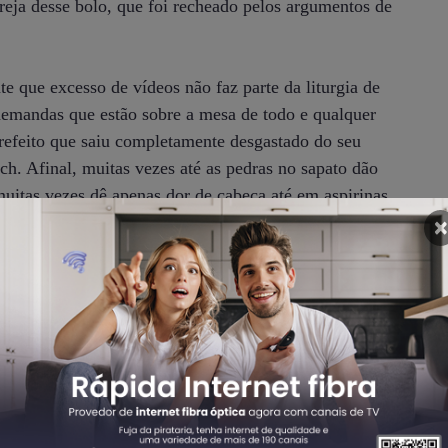
reja desse bolo, que foi recheado pelos argumentos de
 que excesso de vídeos não faz parte da liturgia de
demandas que estão sobre a mesa de todo e qualquer
prefeito que saiu completamente desgastado do seu
ch. Afinal, muitas vezes até as pedras no sapato dão
itas vezes dê apenas dor de cabeça até em aspirinas
le saiu-se bem na sua bronca.
×
Comeron terem subido ao púlbito parlamentar, a
s linhas gerais de como o comportamento do político
reador. A vereadora com uma jocosidade que lhe é
as pessoas públicas em uma democracia nada tem a ver
tente manda e desmanda, sem maiores preocupações.
 súdito do povo, sem ceder a vaidade de se colocar