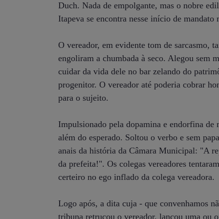
Duch. Nada de empolgante, mas o nobre edil 
Itapeva se encontra nesse início de mandato 
O vereador, em evidente tom de sarcasmo, ta
engoliram a chumbada à seco. Alegou sem me
cuidar da vida dele no bar zelando do patri
progenitor. O vereador até poderia cobrar hon
para o sujeito.
Impulsionado pela dopamina e endorfina de 
além do esperado. Soltou o verbo e sem papas
anais da história da Câmara Municipal: "A r
da prefeita!". Os colegas vereadores tentaram 
certeiro no ego inflado da colega vereadora.
Logo após, a dita cuja - que convenhamos nã
tribuna retrucou o vereador, lançou uma ou ou