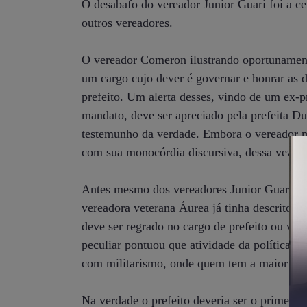
O desabafo do vereador Junior Guari foi a ce
outros vereadores.
O vereador Comeron ilustrando oportunamente
um cargo cujo dever é governar e honrar as 
prefeito. Um alerta desses, vindo de um ex-
mandato, deve ser apreciado pela prefeita Du
testemunho da verdade. Embora o vereador mu
com sua monocórdia discursiva, dessa vez e
Antes mesmo dos vereadores Junior Guari e 
vereadora veterana Áurea já tinha descrito a
deve ser regrado no cargo de prefeito ou ve
peculiar pontuou que atividade da política 
com militarismo, onde quem tem a maior pa
Na verdade o prefeito deveria ser o primeiro