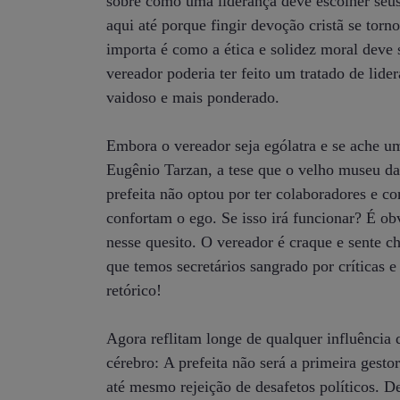
sobre como uma liderança deve escolher seus
aqui até porque fingir devoção cristã se tor
importa é como a ética e solidez moral deve s
vereador poderia ter feito um tratado de lide
vaidoso e mais ponderado.
Embora o vereador seja ególatra e se ache um
Eugênio Tarzan, a tese que o velho museu da 
prefeita não optou por ter colaboradores e c
confortam o ego. Se isso irá funcionar? É o
nesse quesito. O vereador é craque e sente c
que temos secretários sangrado por críticas
retórico!
Agora reflitam longe de qualquer influência 
cérebro: A prefeita não será a primeira gesto
até mesmo rejeição de desafetos políticos. D