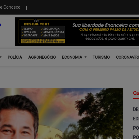
le Conosco
POLÍCIA
AGRONEGÓCIO
ECONOMIA
TURISMO
CORONAVÍR
Ca
DE
ED
PO
PO