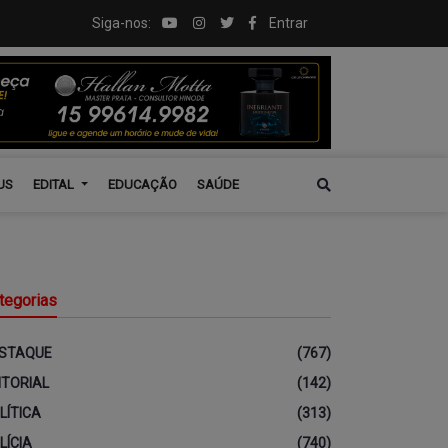
Siga-nos:
Entrar
US
EDITAL
EDUCAÇÃO
SAÚDE
tegorias
STAQUE
(767)
ITORIAL
(142)
LÍTICA
(313)
LÍCIA
(740)