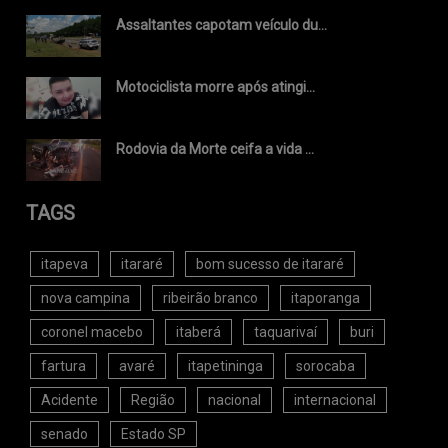
Assaltantes capotam veículo du...
Motociclista morre após atingi...
Rodovia da Morte ceifa a vida ...
TAGS
itapeva
itararé
bom sucesso de itararé
nova campina
ribeirão branco
itaporanga
coronel macebo
itaberá
taquarivaí
buri
fartura
avaré
itapetininga
sorocaba
Acidente
Região
nacional
internacional
senado
Estado SP