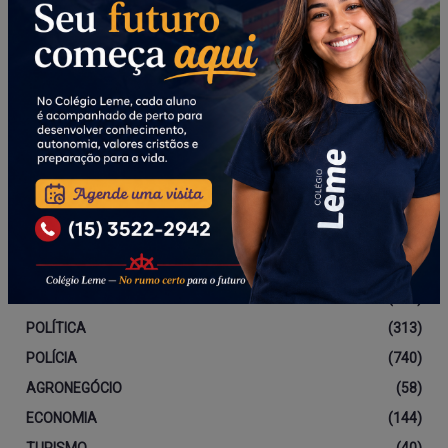
Categorias
DESTAQUE
(766)
EDITORIAL
(142)
POLÍTICA
(313)
POLÍCIA
(740)
AGRONEGÓCIO
(58)
ECONOMIA
(144)
TURISMO
(40)