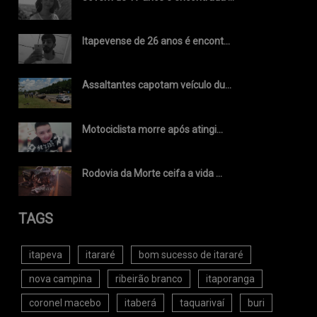
Itapevense de 26 anos é encont...
Assaltantes capotam veículo du...
Motociclista morre após atingi...
Rodovia da Morte ceifa a vida ...
TAGS
itapeva
itararé
bom sucesso de itararé
nova campina
ribeirão branco
itaporanga
coronel macebo
itaberá
taquarivaí
buri