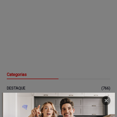
Categorias
DESTAQUE
(766)
EDITORIAL
(142)
×
POLÍTICA
(313)
POLÍCIA
(740)