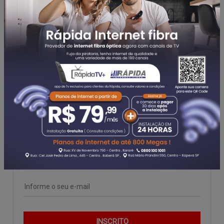
AGRONEGÓCIO
(58)
ECONOMIA
(144)
TURISMO
(40)
CORONAVÍRUS
(196)
EDITAL
(67)
EDUCAÇÃO
(136)
SAÚDE
(251)
Newsletter
Assine nosso boletim informativo para receber
nossas atualizações.
INSCRITO