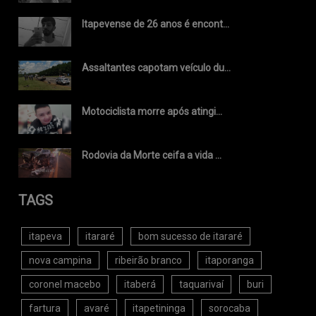
Itapevense de 26 anos é encont...
Assaltantes capotam veículo du...
Motociclista morre após atingi...
Rodovia da Morte ceifa a vida ...
TAGS
itapeva
itararé
bom sucesso de itararé
nova campina
ribeirão branco
itaporanga
coronel macebo
itaberá
taquarivaí
buri
fartura
avaré
itapetininga
sorocaba