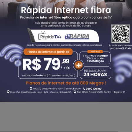
em até 48 horas antes do ingresso no evento, ou um teste
. Também será preciso utilizar máscara de proteção facial
ção de distanciamento entre as pessoas.
omada, era uma expectativa que já se tinha de como seria o
aúde em Diário Oficial amanhã",
destacou Patrícia Ellen,
 com controle de público partiram das análises do Comitê
torando e apoiando a gestão para o combate à pandemia e a