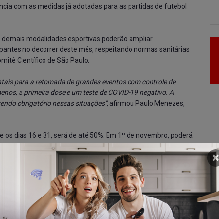
ância com as medidas já adotadas para as partidas de futebol
e demais modalidades esportivas poderão ampliar
pantes no decorrer deste mês, respeitando normas sanitárias
mitê Científico de São Paulo.
ntais para a retomada de grandes eventos com controle de
menos, a primeira dose e um teste de COVID-19 negativo. A
endo obrigatório nessas situações",
afirmou Paulo Menezes,
re os dias 16 e 31, será de até 50%. Em 1º de novembro, poderá
itando as regras sanitárias.
×
tabelecimentos e organizadores deverão exigir um comprovante
 da vacina Coronavac, Astrazeneca e Pfizer ou dose única da
 gel 70% em locais de fácil acesso ao público.
, deverá apresentar um comprovante com a primeira dose e um