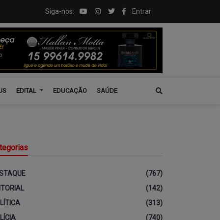
Siga-nos:
Entrar
US
EDITAL
EDUCAÇÃO
SAÚDE
tegorias
STAQUE
(767)
ITORIAL
(142)
LÍTICA
(313)
LÍCIA
(740)