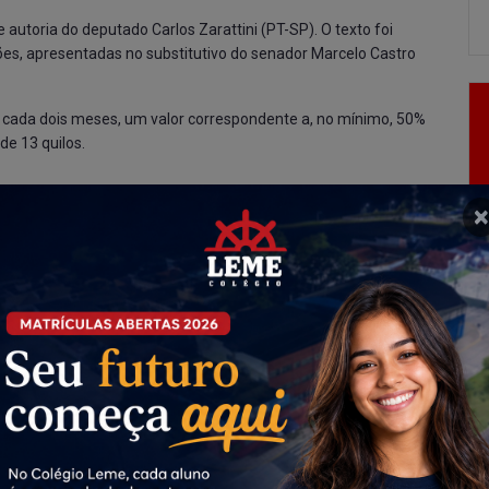
e autoria do deputado Carlos Zarattini (PT-SP). O texto
foi
ões
, apresentadas no substitutivo do senador Marcelo Castro
 a cada dois meses, um valor correspondente a, no mínimo, 50%
de 13 quilos.
×
 concedido preferencialmente às famílias com mulheres vítimas
as protetivas de urgência. Outra preferência de pagamento
e do montante que cabe à União da Contribuição de Intervenção
tijão de gás de 13 quilos e royalties devidos à União em