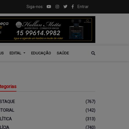
Siga-nos:
Entrar
US
EDITAL
EDUCAÇÃO
SAÚDE
tegorias
STAQUE
(767)
ITORIAL
(142)
LÍTICA
(313)
LÍCIA
(740)