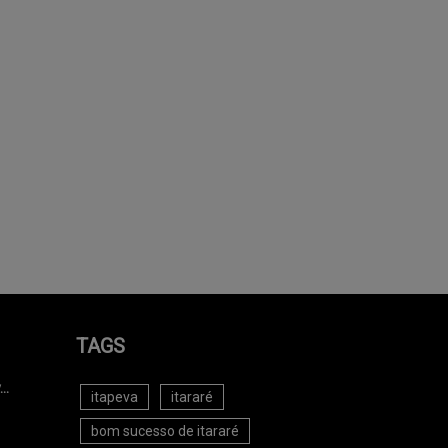
TAGS
..
itapeva
itararé
bom sucesso de itararé