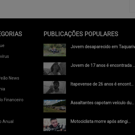
EGORIAS
PUBLICAÇÕES POPULARES
ue
Jovem desaparecido em Taquariv.
vírus
Jovem de 17 anos é encontrada ..
Peão News
Itapevense de 26 anos é encont...
mia
o Financeiro
Assaltantes capotam veículo du...
o Anual
Motociclista morre após atingi...