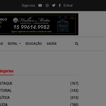
Siga-nos:
Entrar
US
EDITAL
EDUCAÇÃO
SAÚDE
tegorias
STAQUE
(767)
ITORIAL
(142)
LÍTICA
(313)
LÍCIA
(740)