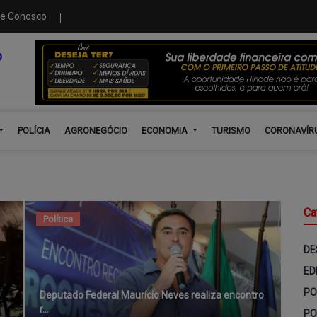
le Conosco
POLÍCIA
AGRONEGÓCIO
ECONOMIA
TURISMO
CORONAVÍR
Ca
Política
DE
ED
PO
Deputado Federal Maurício Neves realiza encontro
r...
PO