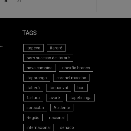
30
31
TAGS
..
itapeva
itararé
bom sucesso de itararé
.
nova campina
ribeirão branco
itaporanga
coronel macebo
itaberá
taquarivaí
buri
fartura
avaré
itapetininga
sorocaba
Acidente
Região
nacional
internacional
senado