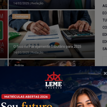
14/02/2025
|
Redação
AG
EC
Destaque
TU
CO
ED
ED
.
O foco no Planejamento Tributário para 2025
SA
14/02/2025
|
Redação
Polícia
×
Carro da Secretaria da Saúde de Piraju que levava
...
14/02/2025
|
Redação