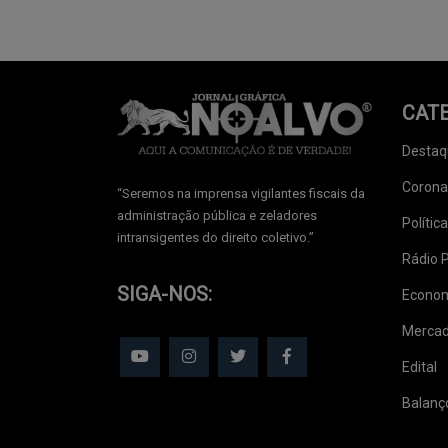
CAT
Destaq
Corona
‘‘Seremos na imprensa vigilantes fiscais da
administração pública e zeladores
Política
intransigentes do direito coletivo.’’
Rádio 
SIGA-NOS:
Econo
Mercad
Edital
Balanç