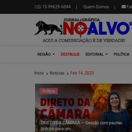
15 99629-6044
Quem Somos
Fa
REGIÃO
DESTAQUE
EDITORIAL
POLÍTICA
Inicio
Noticias
Feb 14, 2025
Política
DIRETO DA CÂMARA — Sessão com pautas
bomba para um...