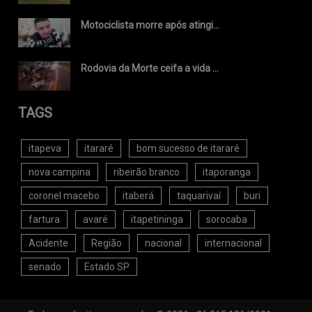
Motociclista morre após atingi...
Rodovia da Morte ceifa a vida ...
TAGS
itapeva
itararé
bom sucesso de itararé
nova campina
ribeirão branco
itaporanga
coronel macebo
itaberá
taquarivaí
buri
fartura
avaré
itapetininga
sorocaba
Acidente
Região
nacional
internacional
senado
Estado SP