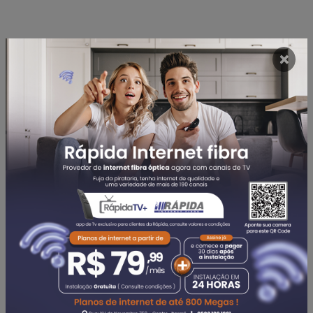
×
Categorias
DESTAQUE
(767)
EDITORIAL
(142)
POLÍTICA
(313)
POLÍCIA
(740)
AGRONEGÓCIO
(58)
ECONOMIA
(144)
TURISMO
(40)
CORONAVÍRUS
(196)