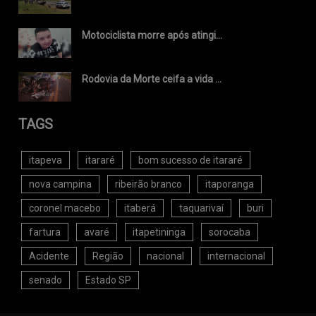
Motociclista morre após atingi...
Rodovia da Morte ceifa a vida ...
TAGS
itapeva
itararé
bom sucesso de itararé
nova campina
ribeirão branco
itaporanga
coronel macebo
itaberá
taquarivaí
buri
fartura
avaré
itapetininga
sorocaba
Acidente
Região
nacional
internacional
senado
Estado SP